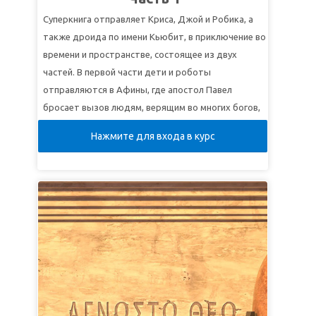
відчують і не знайдуть, хоч Він недалеко від
Суперкнига отправляет Криса, Джой и Робика, а
кожного з нас"
(Дії 17:27).
также дроида по имени Кьюбит, в приключение во
времени и пространстве, состоящее из двух
частей. В первой части дети и роботы
отправляются в Афины, где апостол Павел
бросает вызов людям, верящим во многих богов,
включая неизвестного Бога. Дети начинают
Нажмите для входа в курс
понимать, как рассказать другим о едином
истинном Боге!
УРОК 1: ДОСТАТОЧНО ЛИ
ДОКАЗАТЕЛЬСТВ
СуперИстина:
Творение – свидетельство
существования невидимого Бога.
СуперСтих:
"Небеса проповедуют славу Божию, и
о делах рук Его вещает твердь"
(Псалом 18:2).
УРОК 2: ЗАЩИТИТЕ СВОЮ ВЕРУ