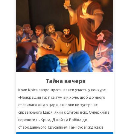
беспомощно наблюдают, как разъяренная толпа
побивает его камнями. Как и Иисус, Стефан
прощает своих врагов перед смертью.
Вернувшись обратно, Крис понимает, как ему
нужно реагировать. Он просит у Бога силы и
мудрости, чтобы показывать своим примером
Христа. В игре на поле Крис помогает мальчику,
который насмехался над ним, и начинает
рассказывать об Иисусе и Библии.
УРОК 1: НИКАКОЙ ТРЕВОГИ ОТ РАЗЛУК
Тайна вечеря
СуперИстина:
Ничто не может отделить меня от
Коли Кріса запрошують взяти участь у конкурсі
Бога.
«Найкращий гурт світу», він хоче, щоб до нього
СуперСтих:
"Ни высота, ни глубина, ни другая
ставилися як до царя, аж поки не зустрічає
какая тварь не может отлучить нас от любви
справжнього Царя, який є слугою всіх. Суперкнига
Божией во Христе Иисусе, Господе нашем"
переносить Кріса, Джой та Робіка до
(Римлянам 8:39).
стародавнього Єрусалиму. Там Ісус в'їжджає в
УРОК 2: ПРАВИЛЬНЫЙ ОТВЕТ