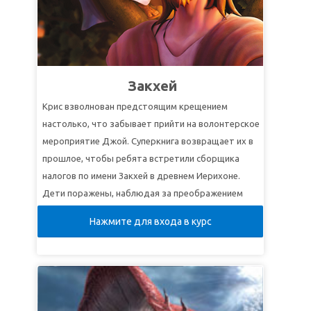
Закхей
Крис взволнован предстоящим крещением
настолько, что забывает прийти на волонтерское
мероприятие Джой. Суперкнига возвращает их в
прошлое, чтобы ребята встретили сборщика
налогов по имени Закхей в древнем Иерихоне.
Дети поражены, наблюдая за преображением
такого грешника, как Закхей, после того как он
Нажмите для входа в курс
встречает Иисуса. Джой видит, что Иисус пришел
взыскать и спасти заблудших, в том числе и ее!
Джой понимает, что ей также необходимо
принять Иисуса как своего Спасителя, как это
сделал Закхей, и начинает понимать, почему Крис