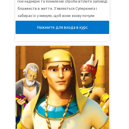
їхні надмірні та помилкові спроби втілити заповіді
блаженств в життя. З'являється Суперкнига і
забирає їх у минуле, щоб вони знову почули
проповідь і пройшли поруч з учнями, адже навіть
Нажмите для входа в курс
їм складно зрозуміти все та жити відповідно до
вчення Ісуса. Повернувшись додому, Кріс
демонструє своє нове розуміння в групі з вивчення
Біблії.
*Обов’язково перегляньте відео Біблійної історії з
цього курсу, оскільки деякі зображення можуть
бути занадто приголомшливими для маленьких
дітей. Скорочений варіант менш
приголомшливий. Також попередньо перегляньте
відео "Біблійні факти" та "Знамення".
УРОК 1: ЖИТИ ЯК ХРИСТОС
СуперІстина:
Я буду жити, як Христос.
СуперВірш:
"Отож, кожен, хто слухає цих Моїх
слів і виконує їх, подібний до чоловіка