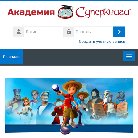
Перейти к основному содержанию
Логин
Вход
Пароль
Создать учетную запись
В начало
Русский
Поиск
Отп