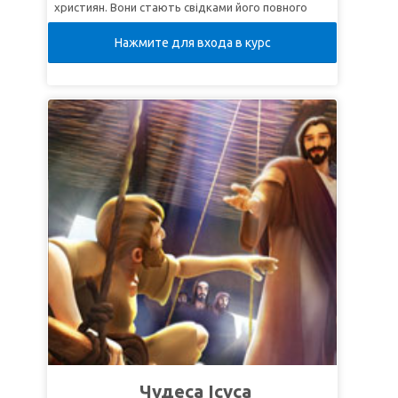
християн. Вони стають свідками його повного
перетворення з людини, яка хотіла убити
Нажмите для входа в курс
віруючих, в апостола Павла – одного із
найвидатніших місіонерів усіх часів. Діти
дізнаються, що кожен може змінитися з Божою
допомогою!
УРОК 1: БОГ ЛЮБИТЬ МЕНЕ
СуперІстина: Хоч би що погане я зробив, Бог може
мене врятувати.
СуперВірш:
"Вірним і гідним усякого сприйняття є
слово, що Ісус Христос прийшов у світ, щоб спасти
грішників, серед яких першим є я"
(1-е Послання
Тимофію 1:15).
УРОК 2: БОЖЕ СЛОВО ЗМІНЮЄ МЕНЕ
СуперІстина: Що більше я читаю Біблію, то більше
стаю схожим на Ісуса.
Чудеса Ісуса
СуперВірш:
"І не вподібнюйтесь до віку цього, але