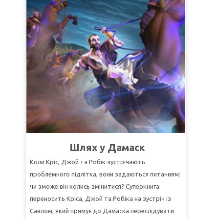
СуперСтих:
"
Начало мудрости – страх Господень,
и познание Святого – разум"
(Притчи 9:10).
УРОК 2: ВСЕ БЛАГОДАРЯ ЕМУ
СуперИстина:
Всё существует благодаря Богу.
СуперСтих:
"
Ибо мы Им живем и движемся и
существуем"
(Деяния 17:28).
УРОК 3: ИЩИТЕ И НАХОДИТЕ
СуперИстина:
Творение – свидетельство
существования невидимого Бога.
СуперСтих:
"Небеса проповедуют славу Божию, и
Шлях у Дамаск
о делах рук Его вещает твердь"
(Псалом 18:2).
Коли Кріс, Джой та Робік зустрічають
проблемного підлітка, вони задаються питанням:
чи зможе він колись змінитися? Суперкнига
переносить Кріса, Джой та Робіка на зустріч із
Савлом, який прямує до Дамаска переслідувати