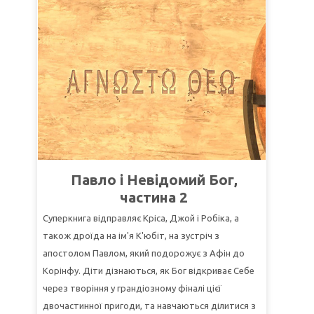
чин Його рук розказує небозвід"
(Псалом 18:2).
УРОК 2: ЗАХИЩАЙТЕ СВОЮ ВІРУ
СуперІстина:
Найкращий спосіб захистити свою
віру – розповісти про те, що Бог зробив для мене.
СуперВірш:
"А Господа Христа святіть у ваших
серцях, і завжди готовими будьте на відповідь
кожному, хто в вас запитає рахунку про надію, що
в вас, із лагідністю та зо страхом"
(1-е Петра 3:15).
УРОК 3: ПОДИВІТЬСЯ ЩЕ РАЗ!
Павло і Невідомий Бог,
частина 2
СуперІстина:
Віра показує мені те, чого мої очі не
бачать.
Суперкнига відправляє Кріса, Джой і Робіка, а
СуперВірш:
"Вірою ми розуміємо, що віки Словом
також дроїда на ім'я К'юбіт, на зустріч з
Божим збудовані, так що з невидимого сталось
апостолом Павлом, який подорожує з Афін до
видиме"
(До євреїв 11:3).
Корінфу. Діти дізнаються, як Бог відкриває Себе
через творіння у грандіозному фіналі цієї
двочастинної пригоди, та навчаються ділитися з