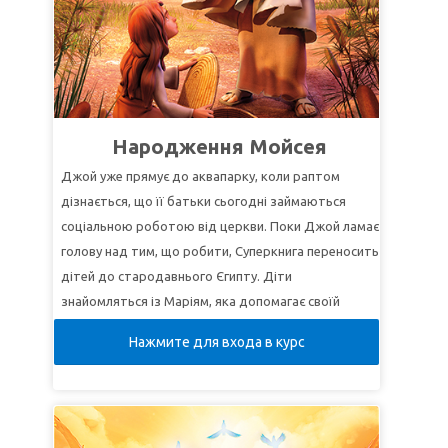
СуперИстина:
У Бога есть план и цель для моей
жизни.
СуперСтих:
"Итак пойди, и Я буду при устах твоих
и научу тебя, что тебе говорить"
(
Исход 4:12).
УРОК 3: Я ЕСМЬ
Народження Мойсея
СуперИстина:
Бог откроется мне.
Джой уже прямує до аквапарку, коли раптом
СуперСтих:
"
Бог сказал Моисею: Я есмь Сущий. И
дізнається, що її батьки сьогодні займаються
сказал: так скажи сынам Израилевым: Сущий
соціальною роботою від церкви. Поки Джой ламає
послал меня к вам"
(Исход 3:14).
голову над тим, що робити, Суперкнига переносить
дітей до стародавнього Єгипту. Діти
знайомляться із Маріям, яка допомагає своїй
родині сховати молодшого брата від єгиптян.
Нажмите для входа в курс
УРОК 1: У БЕЗПЕЦІ ПІД БОЖОЮ ОПІКОЮ
СуперІстина:
Я у безпеці під Божою опікою.
СуперВірш:
"В
ірою Мойсей, як родився,
переховувався батьками своїми три місяці, бо