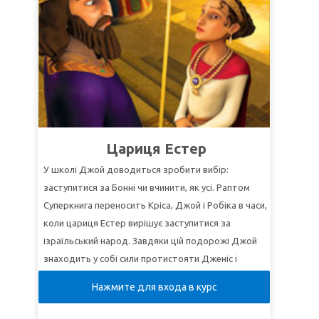
СуперІстина: З Христом я можу подолати всі
перешкоди.
СуперВірш:
"Вірою впали єрихонські мури по
семиденнім обходженні їх"
(Євр. 11:30).
УРОК 3: ПРИЙНЯТІ В СІМ'Ю БОГА
СуперІстина:
Через Христа мене прийнято до
Божої сім’ї.
Цариця Естер
СуперВірш:
"...
але взяли ви Духа синівства, що
через Нього кличемо: Авва, Отче!"
(Рим. 8:15б).
У школі Джой доводиться зробити вибір:
заступитися за Бонні чи вчинити, як усі. Раптом
Суперкнига переносить Кріса, Джой і Робіка в часи,
коли цариця Естер вирішує заступитися за
ізраїльський народ. Завдяки цій подорожі Джой
знаходить у собі сили протистояти Дженіс і
членам дівочого клубу лідерства.
Нажмите для входа в курс
УРОК 1: СМІЛИВІСТЬ ПРИХОДИТЬ ВІД БОГА