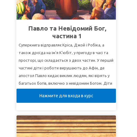
тобі розповім про велике та незрозуміле, чого
ти не знаєш!”
(Книга Єремії 33:3).
УРОК 2: БУДЬ ХОРОБРИМ
Павло та Невідомий Бог,
СуперІстина:
Бог допоможе мені відстояти
частина 1
правду.
Суперкнига відправляє Кріса, Джой і Робіка, а
СуперВірш:
"На Господа здай дорогу свою, і на
також дроїда на ім'я К'юбіт, у пригоду в часі та
Нього надію клади, і Він зробить"
(Псалом
просторі, що складається з двох частин. У першій
36:5).
частині діти і роботи вирушають до Афін, де
УРОК 3: БОГ МЕНЕ РЯТУЄ
апостол Павло кидає виклик людям, які вірять у
СуперІстина:
Господь рятує мене від
багатьох богів, включно з невідомим Богом. Діти
неприємностей.
починають розуміти, як розповідати іншим про
Нажмите для входа в курс
СуперВірш:
“Він рятує та визволяє, і чинить
єдиного істинного Бога!
знаки та чуда на небі та на землі, Він урятував
УРОК 1: ЧИ Є ДОСТАТНЬО ДОКАЗІВ?
Даниїла від лев'ячої сили"
(Книга пророка
СуперІстина:
Творіння – доказ існування
Даниїла).
невидимого Бога.
СуперВірш:
"Небо звіщає про Божую славу, а про